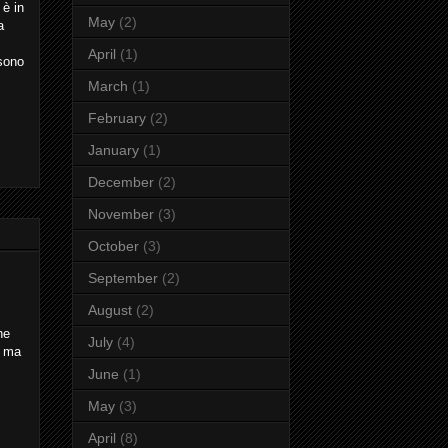
 è in
May
(2)
a
April
(1)
 sono
March
(1)
February
(2)
January
(1)
December
(2)
November
(3)
October
(3)
September
(2)
August
(2)
he
July
(4)
, ma
June
(1)
May
(3)
April
(8)