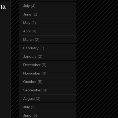
ita
July
(4)
June
(1)
May
(2)
April
(4)
March
(2)
February
(1)
January
(2)
December
(5)
November
(3)
October
(5)
September
(4)
August
(2)
July
(2)
June
(5)