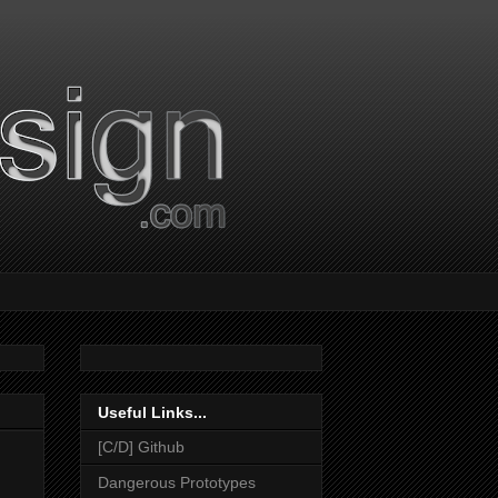
Useful Links...
[C/D] Github
Dangerous Prototypes