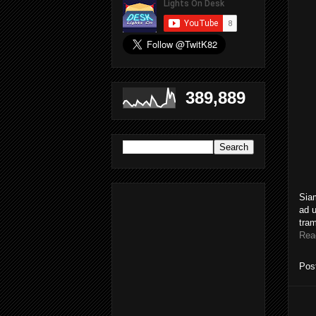
389,889
Siam
ad u
tram
Rea
Pos