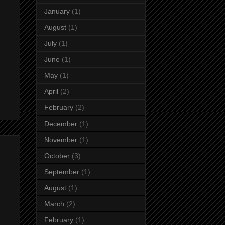
January
(1)
August
(1)
July
(1)
June
(1)
May
(1)
April
(2)
February
(2)
December
(1)
November
(1)
October
(3)
September
(1)
August
(1)
March
(2)
February
(1)