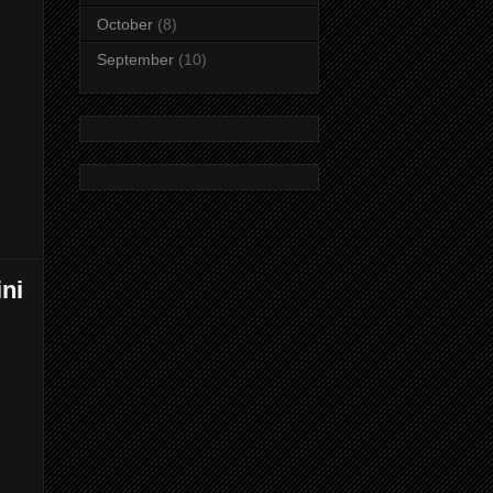
October
(8)
September
(10)
ini