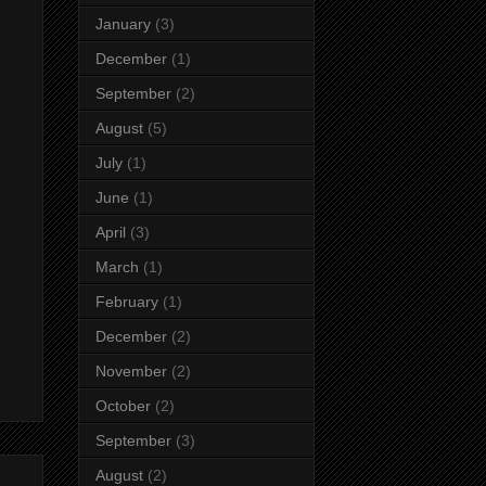
January
(3)
December
(1)
September
(2)
August
(5)
July
(1)
June
(1)
April
(3)
March
(1)
February
(1)
December
(2)
November
(2)
October
(2)
September
(3)
August
(2)