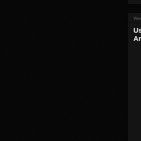
Wed
Us
An