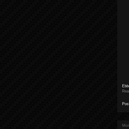
Ebbe
Rea
Pos
Mon