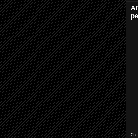
An
pe
Chi