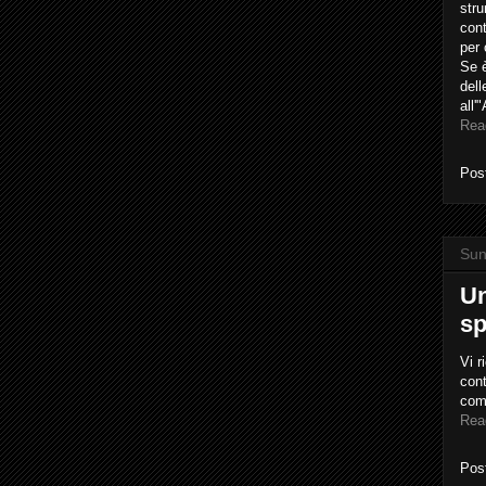
stru
cont
per 
Se è
dell
all'
Rea
Pos
Sun
Un
sp
Vi r
cont
com
Rea
Pos