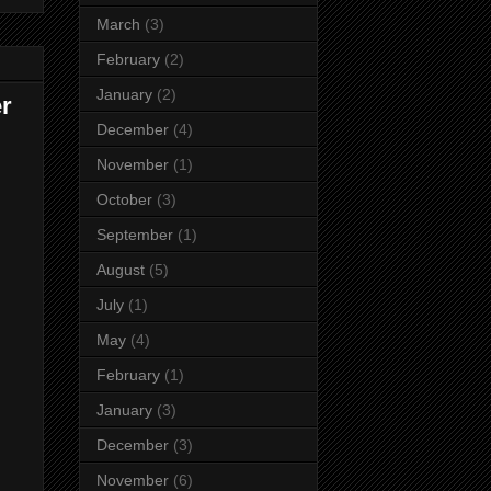
March
(3)
February
(2)
January
(2)
er
December
(4)
November
(1)
October
(3)
September
(1)
August
(5)
July
(1)
May
(4)
February
(1)
January
(3)
December
(3)
November
(6)