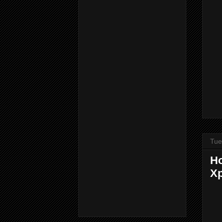
Tue
Ho
Xp