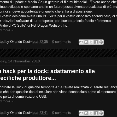
mento di update e Media Go un gestore di file multimediali. E' vero anche che
inuo sviluppo e speriamo che in un futuro possa diventare qualcosa di più, m
ora ci si deve accontentare di quello che si ha a disposizione.
 vostro desiderio avere una PC Suite per il vostro disposivo android però, ci
e soluzioni software di tutto rispetto, con questo articolo faccio riferimento
"Android PC Suite" di Net Dragon Websoft Inc.
d more »
ted by
Orlando Cosimo
at
22:35
0 comments
day, 14 November 2010
 hack per la dock: adattamento alle
ecifiche produttore...
icordate la Dock di qualche tempo fà?! Se l'avete realizzata vi sarete resi anc
o che con qualche tipo di cellulare non viene riconosciuta come alimentatore
e porta di comunicazione USB.
d more »
ted by
Orlando Cosimo
at
23:41
0 comments