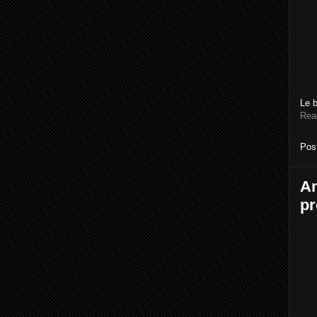
Le 
Rea
Pos
An
pr