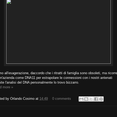
o all'esagerazione, daccordo che i ritratti di famiglia sono obsoleti, ma ricorr
n'azienda come DNA11 per estrapolare le connessioni con i nostri antenati
ite l'analisi del DNA personalmente lo trovo bizzarro.
d more »
ted by
Orlando Cosimo
at
14:49
0 comments