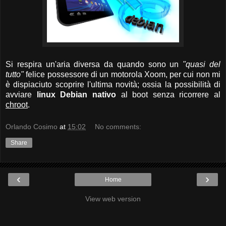
Si respira un'aria diversa da quando sono un
"quasi del
tutto"
felice possessore di un motorola Xoom, per cui non mi
è dispiaciuto scoprire l'ultima novità; ossia la possibilità di
avviare
linux Debian nativo
al boot senza ricorrere al
chroot
.
Orlando Cosimo
at
15:02
No comments:
Share
‹
›
Home
View web version