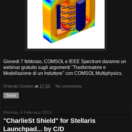
Giovedi
7 febbraio,
COMSOL
e IEEE
Spectrum
daranno
un
webinar
gratuito
sugli argomenti
"Trasformatore e
Modellazione di un Induttore"
con
COMSOL Multiphysics
.
Orlando Cosimo
at
17:30
No comments:
Share
Monday, 4 February 2013
"CharlieSt Shield" for Stellaris
Launchpad... by C/D