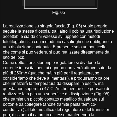
Fig. 05
La realizzazione su singola faccia (Fig. 05) vuole proprio
seguire la stessa filosofia; tra l’altro il pcb ha una risoluzione
accettabile sia da chi volesse svilupparlo con metodi
fotolitografici sia con metodi più casalinghi che obbligano a
una risoluzione contenuta. È presente solo un ponticello,
che come si può vedere, si può realizzare direttamente dal
lato del pcb.
Come detto, transistor pnp e regolatore si dividono la
corrente in uscita, per cui ognuno non verrà attraversato da
più di 250mA (qualche mA in più per il regolatore, se
consideriamo che deve alimentarsi), e produrranno calore
che innalzerà la temperatura da dissipare in uscita, ma
questa non supererà i 47°C. Anche perché si è pensato di
realizzare lato pcb una superficie di dissipazione (Fig. 05),
che tramite un piccolo contatto metallico da saldare sul
botton e da collegare (anche tramite pasta termico-
conduttiva ) al lato metallico del regolatore e del transistor
pnp, dissiperà il calore in eccesso mantenendo la