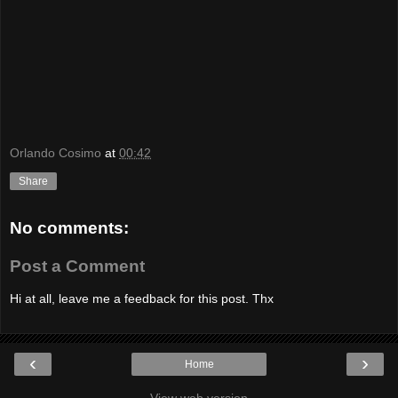
Orlando Cosimo
at
00:42
Share
No comments:
Post a Comment
Hi at all, leave me a feedback for this post. Thx
‹
›
Home